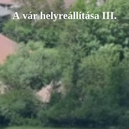
A
v
á
r
h
e
l
y
r
e
á
l
l
í
t
á
s
a
I
I
I
.