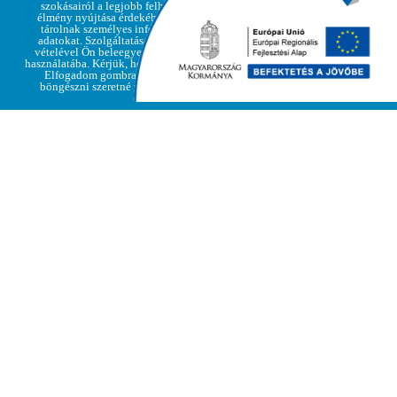
szokásairól a legjobb felhasználói
élmény nyújtása érdekében, de nem
Adatvédelmi
tárolnak személyes információkat,
Elfogadom
irányelvek
adatokat. Szolgáltatásaink igénybe
vételével Ön beleegyezik a cookie-k
használatába. Kérjük, hogy kattintson az
Elfogadom gombra, amennyiben
böngészni szeretné weboldalunkat
2011. június 18.
Megkezdődött az idei nyárra tervezett állagmegóvás,
helyreállítás Regéc Várában. Regéc Község
Önkormányzata a Nemzeti Kulturális Alap támogatásával
és saját forrás felhasználásával végezteti el az egykori
főúri rezidencia, a palotaszárny déli szakaszának
megerősítését, helyreállító állagvédelmét. Ez az
épületrész olyan jelentősen leromlott állapotba került,
hogy még a régészeti feltárást sem lehetett elvégezni a
veszélyesen meredő falak között, arra a kivitelezést