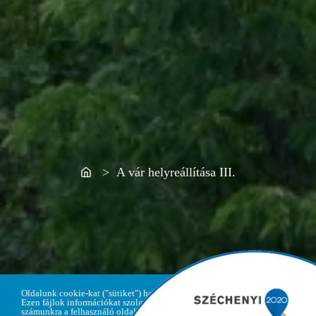
Home
> A vár helyreállítása III.
Oldalunk cookie-kat ("sütiket") használ.
Ezen fájlok információkat szolgáltatnak
számunkra a felhasználó oldallátogatási