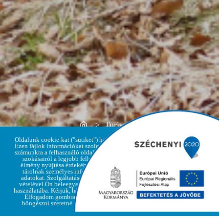
Home
> Turisztika
Oldalunk cookie-kat ("sütiket") használ.
Ezen fájlok információkat szolgáltatnak
számunkra a felhasználó oldallátogatási
szokásairól a legjobb felhasználói
élmény nyújtása érdekében, de nem
Adatvédelmi
tárolnak személyes információkat,
Elfogadom
irányelvek
adatokat. Szolgáltatásaink igénybe
vételével Ön beleegyezik a cookie-k
használatába. Kérjük, hogy kattintson az
Elfogadom gombra, amennyiben
böngészni szeretné weboldalunkat