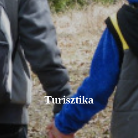
T
u
r
i
s
z
t
i
k
a