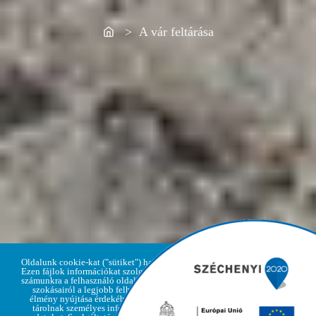
> A vár feltárása
Oldalunk cookie-kat ("sütiket") használ.
Ezen fájlok információkat szolgáltatnak
számunkra a felhasználó oldallátogatási
szokásairól a legjobb felhasználói
élmény nyújtása érdekében, de nem
Adatvédelmi
tárolnak személyes információkat,
Elfogadom
irányelvek