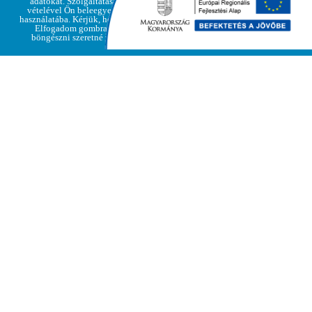
adatokat. Szolgáltatásaink igénybe
vételével Ön beleegyezik a cookie-k
használatába. Kérjük, hogy kattintson az
Elfogadom gombra, amennyiben
böngészni szeretné weboldalunkat
A vár
feltárása