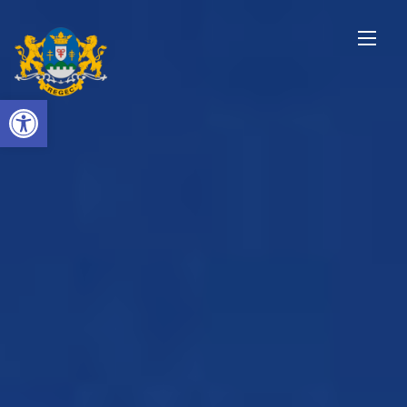
Eszköztár megnyitása