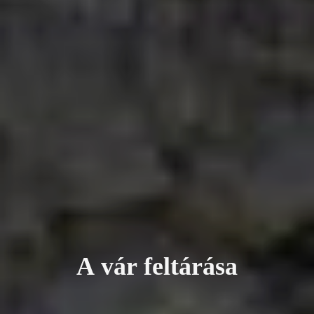
A
v
á
r
f
e
l
t
á
r
á
s
a