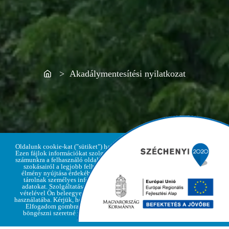
Home
> Akadálymentesítési nyilatkozat
Oldalunk cookie-kat ("sütiket") használ.
Ezen fájlok információkat szolgáltatnak
számunkra a felhasználó oldallátogatási
szokásairól a legjobb felhasználói
élmény nyújtása érdekében, de nem
Adatvédelmi
tárolnak személyes információkat,
Elfogadom
irányelvek
adatokat. Szolgáltatásaink igénybe
vételével Ön beleegyezik a cookie-k
használatába. Kérjük, hogy kattintson az
Elfogadom gombra, amennyiben
böngészni szeretné weboldalunkat