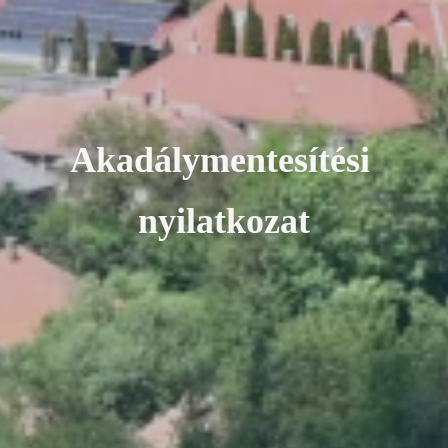
A
k
a
d
á
l
y
m
e
n
t
e
s
í
t
é
s
i
n
y
i
l
a
t
k
o
z
a
t