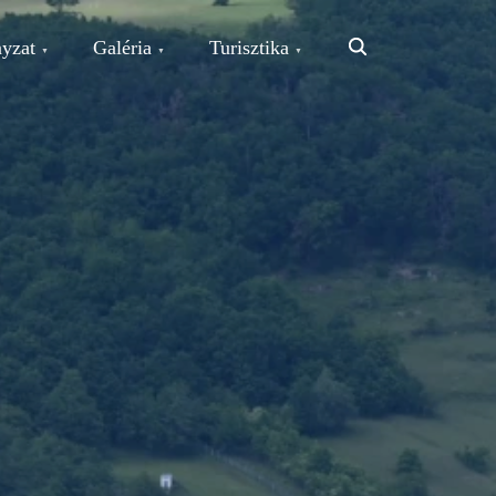
Search
yzat
Galéria
Turisztika