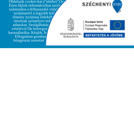
Oldalunk cookie-kat ("sütiket") használ.
Ezen fájlok információkat szolgáltatnak
számunkra a felhasználó oldallátogatási
szokásairól a legjobb felhasználói
élmény nyújtása érdekében, de nem
Adatvédelmi
tárolnak személyes információkat,
Elfogadom
irányelvek
adatokat. Szolgáltatásaink igénybe
vételével Ön beleegyezik a cookie-k
használatába. Kérjük, hogy kattintson az
Elfogadom gombra, amennyiben
böngészni szeretné weboldalunkat
KÉPEK A FALURÓL
»
2022. OKTÓBER