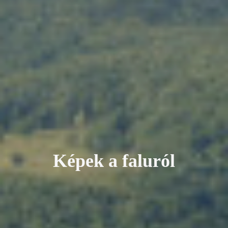
K
é
p
e
k
a
f
a
l
u
r
ó
l