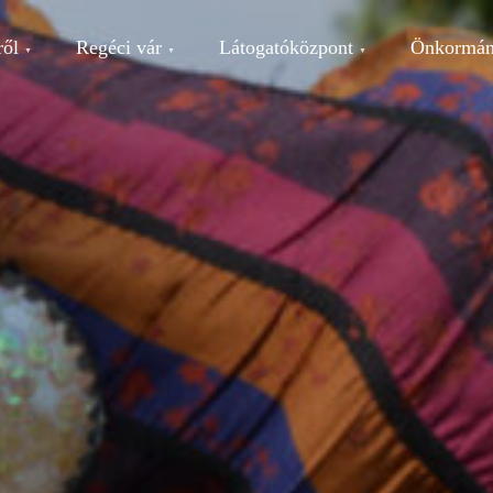
ről
Regéci vár
Látogatóközpont
Önkormán