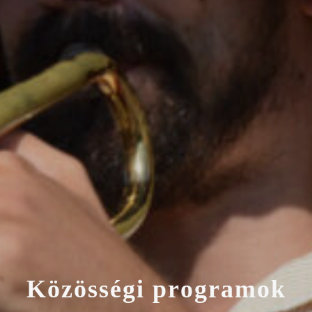
K
ö
z
ö
s
s
é
g
i
p
r
o
g
r
a
m
o
k