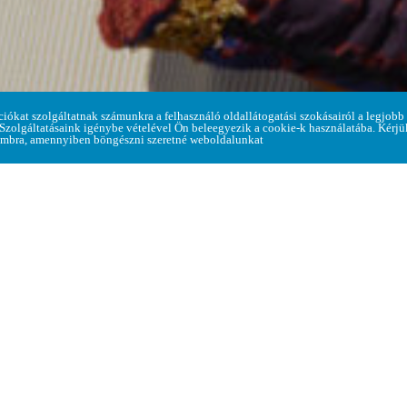
Home
ciókat szolgáltatnak számunkra a felhasználó oldallátogatási szokásairól a legjobb
> Közösségi programok
 Szolgáltatásaink igénybe vételével Ön beleegyezik a cookie-k használatába. Kérj
mbra, amennyiben böngészni szeretné weboldalunkat
24