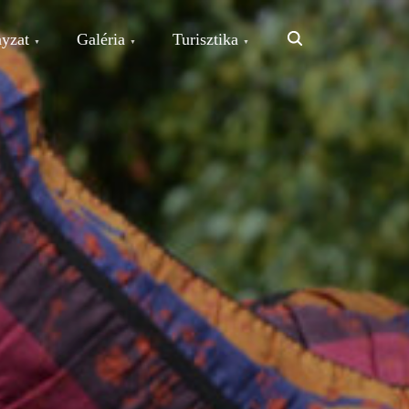
Search
yzat
Galéria
Turisztika