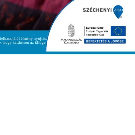
 felhasználói élmény nyújtása
Adatvédelmi
ük, hogy kattintson az Elfogadom
Elfogadom
irányelvek
Polgármesteri Hivatal
Cím: 3893 Regéc, Fő út 47.