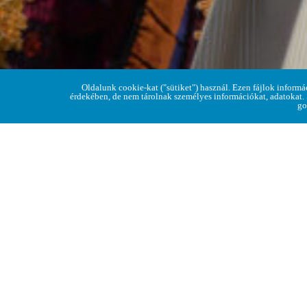
Oldalunk cookie-kat ("sütiket") használ. Ezen fájlok informá
érdekében, de nem tárolnak személyes információkat, adatokat.
go
KÖZÖSSÉGI PROGRAMOK
»
FALUKARÁCSONY 20