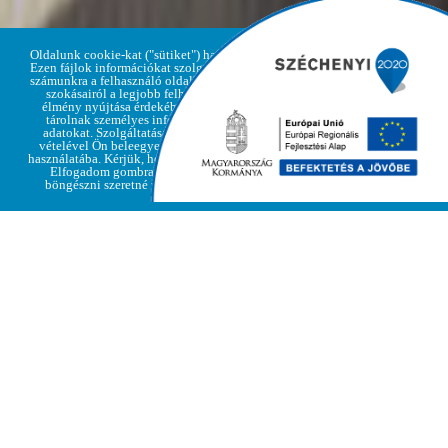
Oldalunk cookie-kat ("sütiket") használ.
Ezen fájlok információkat szolgáltatnak
számunkra a felhasználó oldallátogatási
szokásairól a legjobb felhasználói
élmény nyújtása érdekében, de nem
Adatvédelmi
tárolnak személyes információkat,
Elfogadom
irányelvek
adatokat. Szolgáltatásaink igénybe
vételével Ön beleegyezik a cookie-k
használatába. Kérjük, hogy kattintson az
Elfogadom gombra, amennyiben
böngészni szeretné weboldalunkat
KÖZÖSSÉGI PROGRAMOK
»
ÍZES VÁR FESZTIVÁL