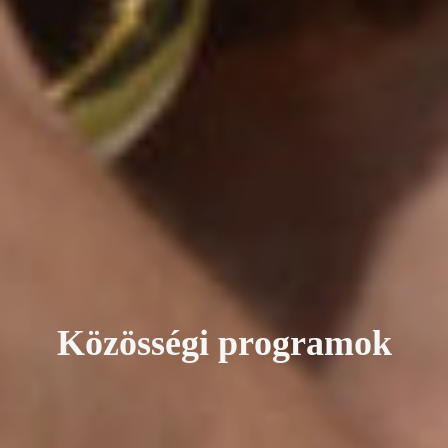
K
ö
z
ö
s
s
é
g
i
p
r
o
g
r
a
m
o
k