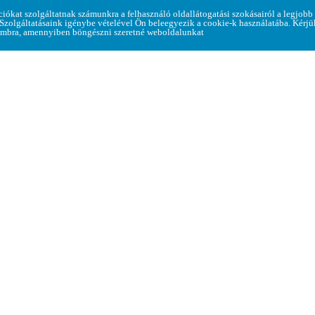
Home
> Közösségi programok
ciókat szolgáltatnak számunkra a felhasználó oldallátogatási szokásairól a legjobb
 Szolgáltatásaink igénybe vételével Ön beleegyezik a cookie-k használatába. Kérj
mbra, amennyiben böngészni szeretné weboldalunkat
2022