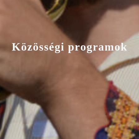
K
ö
z
ö
s
s
é
g
i
p
r
o
g
r
a
m
o
k