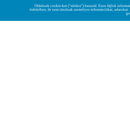
Oldalunk cookie-kat ("sütiket") használ. Ezen fájlok informá
érdekében, de nem tárolnak személyes információkat, adatokat.
go
KÖZÖSSÉGI PROGRAMOK
»
RÁKÓCZI EMLÉKNAP 