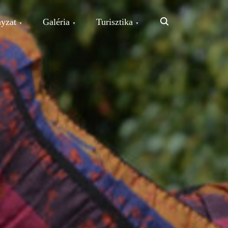
Search
yzat
Galéria
Turisztika