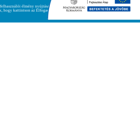
 felhasználói élmény nyújtása
Adatvédelmi
ük, hogy kattintson az Elfogadom
Elfogadom
irányelvek
Polgármesteri Hivatal
Cím: 3893 Regéc, Fő út 47.
Telefon: +36-46-387-533
e-mail: info@regec.hu