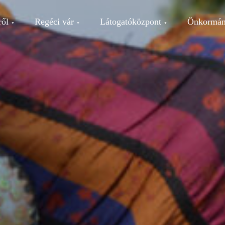
ről
Regéci vár
Látogatóközpont
Önkormán