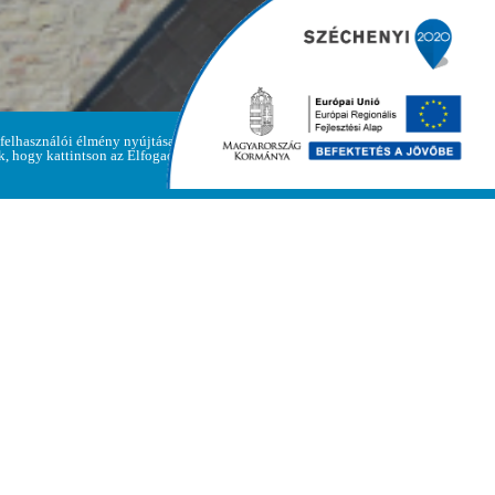
 felhasználói élmény nyújtása
m központjában
Adatvédelmi
ük, hogy kattintson az Elfogadom
Elfogadom
irányelvek
Polgármesteri Hivatal
Cím: 3893 Regéc, Fő út 47.