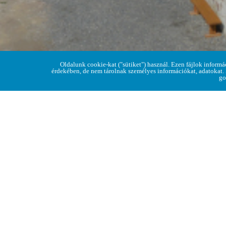
Home
Oldalunk cookie-kat ("sütiket") használ. Ezen fájlok informá
> A Regéci 
érdekében, de nem tárolnak személyes információkat, adatokat.
go