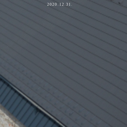
Post
2020.12.31.
date