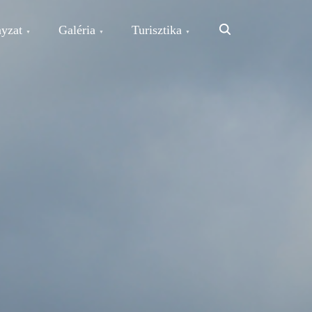
Search
yzat
Galéria
Turisztika