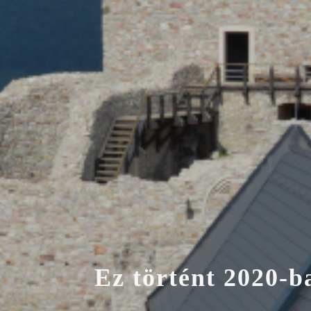
E
z
t
ö
r
t
é
n
t
2
0
2
0
-
b