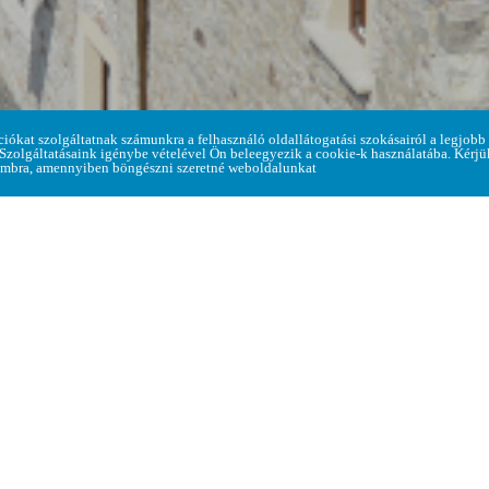
ciókat szolgáltatnak számunkra a felhasználó oldallátogatási szokásairól a legjobb
vár hírei > Ez történt 2020-ban az egykori regéci uradalo
 Szolgáltatásaink igénybe vételével Ön beleegyezik a cookie-k használatába. Kérj
mbra, amennyiben böngészni szeretné weboldalunkat