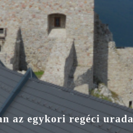
a
n
a
z
e
g
y
k
o
r
i
r
e
g
é
c
i
u
r
a
d