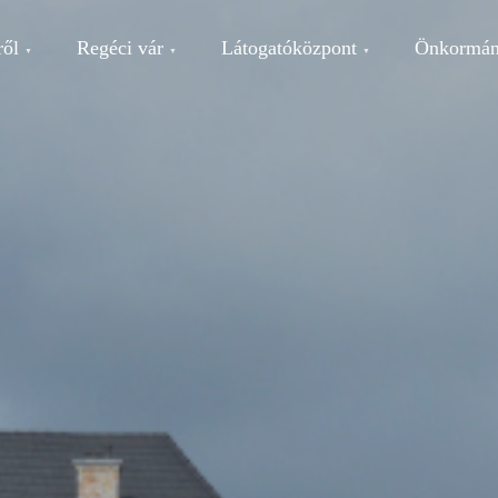
ről
Regéci vár
Látogatóközpont
Önkormán