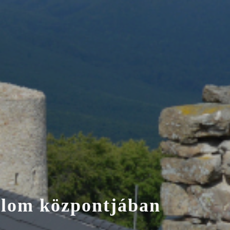
a
l
o
m
k
ö
z
p
o
n
t
j
á
b
a
n