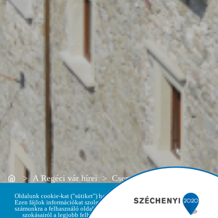
Home
> A Regéci vár hírei > Cserepesedik a palota teteje
Oldalunk cookie-kat ("sütiket") használ.
Ezen fájlok információkat szolgáltatnak
számunkra a felhasználó oldallátogatási
szokásairól a legjobb felhasználói