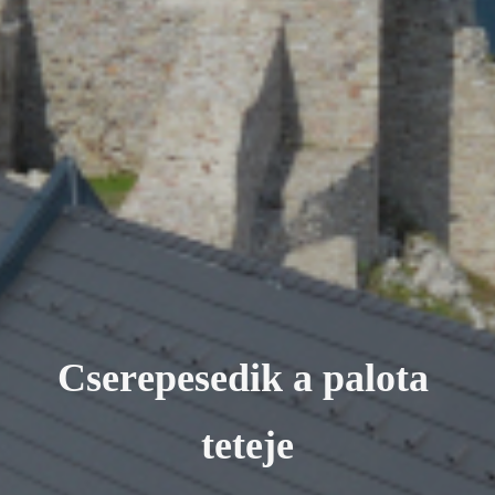
C
s
e
r
e
p
e
s
e
d
i
k
a
p
a
l
o
t
a
t
e
t
e
j
e