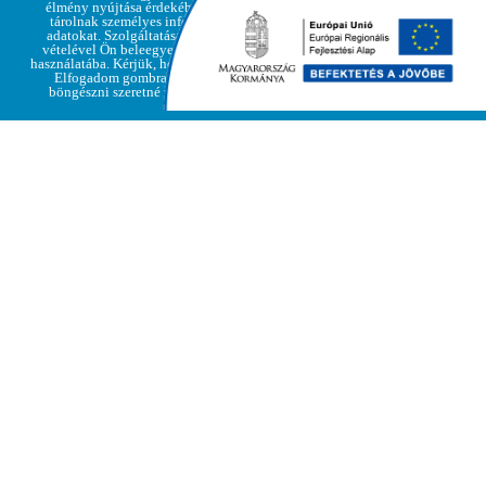
élmény nyújtása érdekében, de nem
Adatvédelmi
tárolnak személyes információkat,
Elfogadom
irányelvek
adatokat. Szolgáltatásaink igénybe
vételével Ön beleegyezik a cookie-k
használatába. Kérjük, hogy kattintson az
Elfogadom gombra, amennyiben
böngészni szeretné weboldalunkat
Nem a legideálisabbak az időjárási körülmények
mostanság a tetőfedéshez, különösképpen igaz ez hatszáz
méter fölött Regéc Várában. Ennek ellenére, amikor az
elemek azt lehetővé teszik, folyik az újjáépülő
Reneszánsz Palota tetőszerkezetének cserepelése. A
palota több helyiségében zajlanak munkák a téli időszak
alatt is, ahol a kivitelező emberei több technikai
megoldást is alkalmaznak a belső terek fűtésére. Ahogy