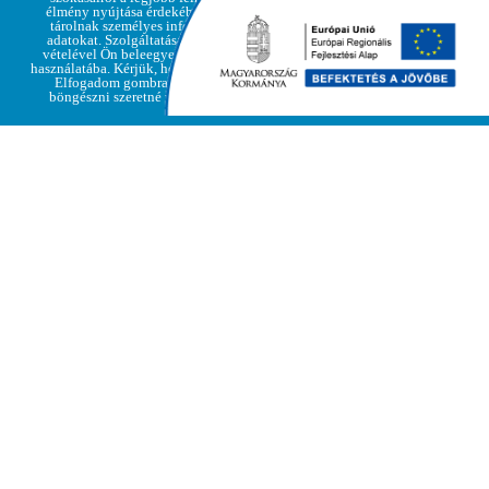
élmény nyújtása érdekében, de nem
Adatvédelmi
tárolnak személyes információkat,
Elfogadom
irányelvek
adatokat. Szolgáltatásaink igénybe
vételével Ön beleegyezik a cookie-k
használatába. Kérjük, hogy kattintson az
Elfogadom gombra, amennyiben
böngészni szeretné weboldalunkat
Regéc község a megújult Községháza átadására készül
Regéc Község Önkormányzata pályázatot nyújtott be a
Magyar Falu Program 2021. évben meghirdetett
„Önkormányzati tulajdonban lévő ingatlanok fejlesztése”
című, MFP-ÖTIK/2021 kódszámú pályázati felhívásra.
A kiírásra benyújtott pályázat tervezett célterületeként a
település önkormányzata a Községháza külső felújítását,
korszerűsítését határozta meg.