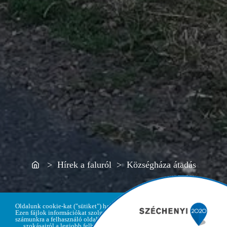
Home
> Hírek a faluról > Községháza átadás
Oldalunk cookie-kat ("sütiket") használ.
Ezen fájlok információkat szolgáltatnak
számunkra a felhasználó oldallátogatási
szokásairól a legjobb felhasználói