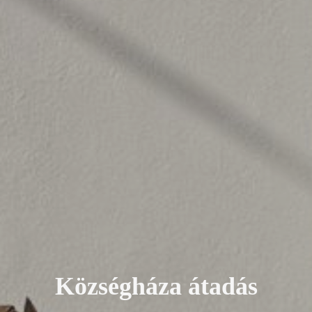
K
ö
z
s
é
g
h
á
z
a
á
t
a
d
á
s