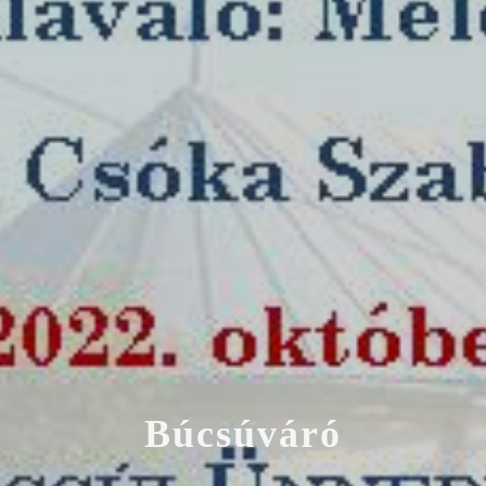
B
ú
c
s
ú
v
á
r
ó