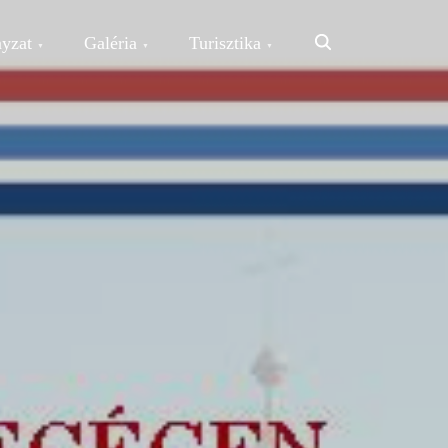
Search
yzat
Galéria
Turisztika