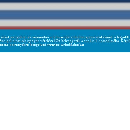
Home
ciókat szolgáltatnak számunkra a felhasználó oldallátogatási szokásairól a legjobb
> Hírek a faluról > Búcsúváró
 Szolgáltatásaink igénybe vételével Ön beleegyezik a cookie-k használatába. Kérj
mbra, amennyiben böngészni szeretné weboldalunkat
entős ünnep a településeken és a búcsújáró helyeken.
plom búcsúja 2022. október 02-án lesz.
zdődik és egy templomi koncerttel záródik.
bati (október 01.) búcsúi bálba, csak meghívóval lehet
érkezni!