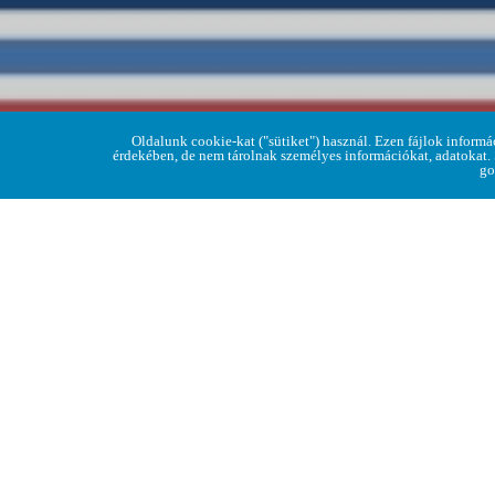
Oldalunk cookie-kat ("sütiket") használ. Ezen fájlok informá
érdekében, de nem tárolnak személyes információkat, adatokat.
go
A búcsú szép hagyomány és minden évben jel
A regéci Római Katolikus Tem
Az ünnepi szentmise 11:00-kor ke
A templomi program nyilvános, viszont a szom