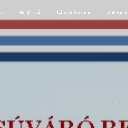
ről
Regéci vár
Látogatóközpont
Önkormán