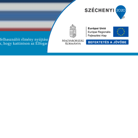
 felhasználói élmény nyújtása
Adatvédelmi
ük, hogy kattintson az Elfogadom
Elfogadom
irányelvek
Polgármesteri Hivatal
Cím: 3893 Regéc, Fő út 47.