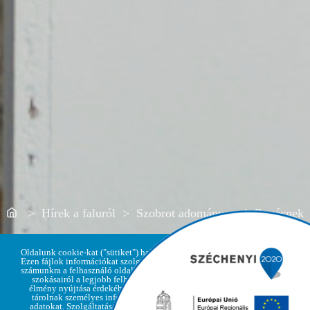
Home
> Hírek a faluról > Szobrot adományoztak Regécnek
Oldalunk cookie-kat ("sütiket") használ.
Ezen fájlok információkat szolgáltatnak
számunkra a felhasználó oldallátogatási
szokásairól a legjobb felhasználói
élmény nyújtása érdekében, de nem
Adatvédelmi
tárolnak személyes információkat,
Elfogadom
irányelvek
adatokat. Szolgáltatásaink igénybe