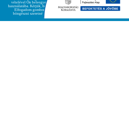
vételével Ön beleegyezik a cookie-k
használatába. Kérjük, hogy kattintson az
Elfogadom gombra, amennyiben
böngészni szeretné weboldalunkat
A Rákóczi Emléknap alkalmával Gódor Gábor alkotó jó
szívvel felajánlotta Regécnek az általa II. Rákóczi Ferenc
Nagyságos Fejedelemről készített mellszobrot.
Gódor Gábor Bogácson él és alkot. Az agyaggal 4-5 éve
ismerkedett meg. Fiatal korában nagyon szeretett
rajzolni, később zenélt is, ám az agyaggal való
találkozása óriási hatással volt rá, azóta a szobrászat
teljesen kitölti az életét. Mivel nem végzett ez irányú
tanulmányokat, így a saját hibáiból tanulva autodidakta
módon fejleszti tudását. Számára az agyag egy tökéletes
kifejezési eszköz, melyen keresztül érzéseket,
gondolatokat tud bemutatni. Kezdetektől fogva a