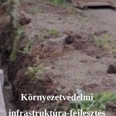
K
ö
r
n
y
e
z
e
t
v
é
d
e
l
m
i
i
n
f
r
a
s
t
r
u
k
t
ú
r
a
-
f
e
j
l
e
s
z
t
é
s