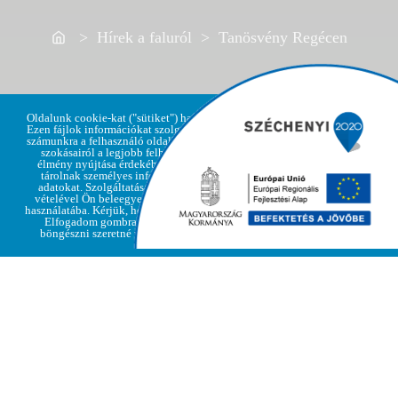
Home
> Hírek a faluról > Tanösvény Regécen
Oldalunk cookie-kat ("sütiket") használ.
Ezen fájlok információkat szolgáltatnak
számunkra a felhasználó oldallátogatási
szokásairól a legjobb felhasználói
élmény nyújtása érdekében, de nem
Adatvédelmi
tárolnak személyes információkat,
Elfogadom
irányelvek
adatokat. Szolgáltatásaink igénybe
vételével Ön beleegyezik a cookie-k
használatába. Kérjük, hogy kattintson az
Elfogadom gombra, amennyiben
böngészni szeretné weboldalunkat
Tanösvénnyel bővült Regéc település!
Elkészült és már látogatható Regécen a “Patakpart
tanösvény”.
A mini tanösvény a megszokott tanösvény tábláktól