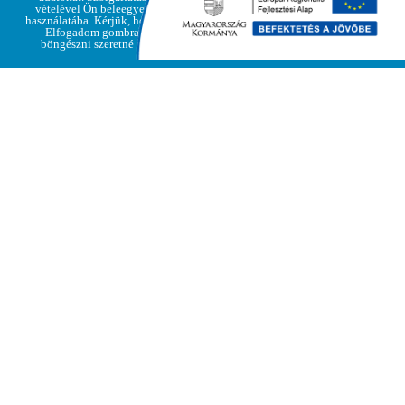
vételével Ön beleegyezik a cookie-k
használatába. Kérjük, hogy kattintson az
Elfogadom gombra, amennyiben
böngészni szeretné weboldalunkat
T Á J É K O Z T A T Ó
közmeghallgatás megtartásáról
Tájékoztatjuk a Tisztelt Lakosságot, hogy
Regéc Község Önkormányzatának
Képviselő-testülete
2025. november 06. napján (Csütörtök)
13.00 órától 14.00 óráig