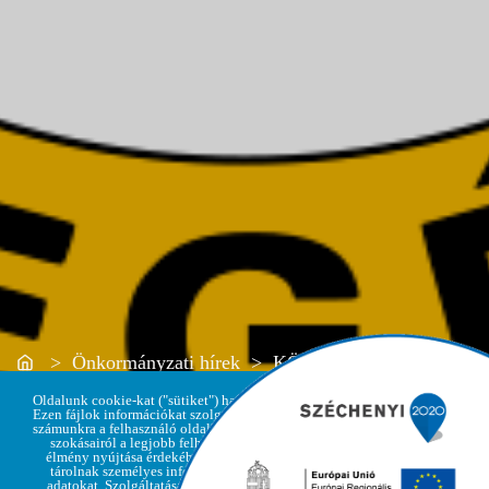
Home
> Önkormányzati hírek > KÖZMEGHALLGATÁS
Oldalunk cookie-kat ("sütiket") használ.
Ezen fájlok információkat szolgáltatnak
számunkra a felhasználó oldallátogatási
szokásairól a legjobb felhasználói
élmény nyújtása érdekében, de nem
Adatvédelmi
tárolnak személyes információkat,
Elfogadom
irányelvek
adatokat. Szolgáltatásaink igénybe