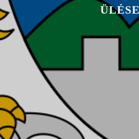
Ü
L
É
S