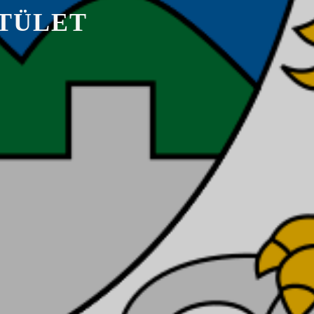
T
Ü
L
E
T