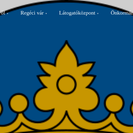
ről
Regéci vár
Látogatóközpont
Önkormán