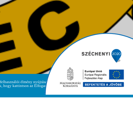
LET
 felhasználói élmény nyújtása
Adatvédelmi
ük, hogy kattintson az Elfogadom
Elfogadom
irányelvek
Polgármesteri Hivatal