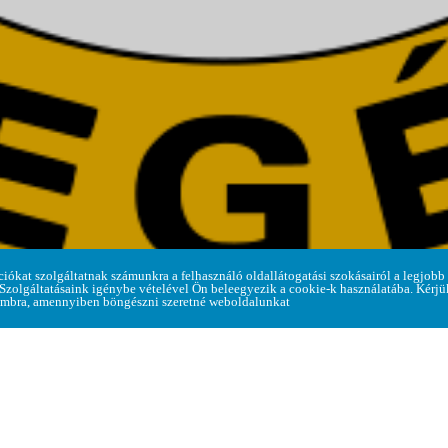
ome
> Hírek a faluról > ÜLÉSEZIK A KÉPVISELŐ-TESTÜ
ciókat szolgáltatnak számunkra a felhasználó oldallátogatási szokásairól a legjobb
 Szolgáltatásaink igénybe vételével Ön beleegyezik a cookie-k használatába. Kérj
mbra, amennyiben böngészni szeretné weboldalunkat
tülete 2026. május 21-én, csütörtökön 14:00 órától