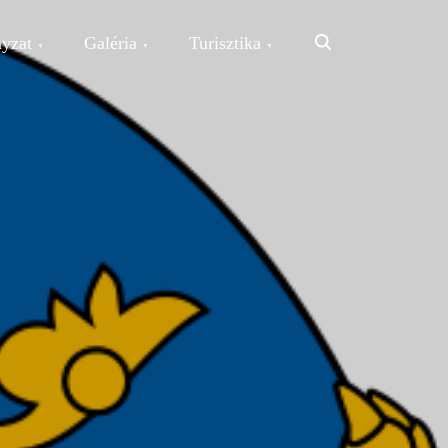
Search
yzat
Galéria
Turisztika