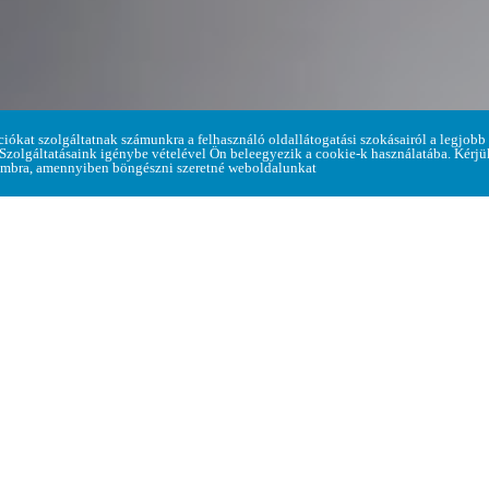
Home
ciókat szolgáltatnak számunkra a felhasználó oldallátogatási szokásairól a legjobb
> Hírek a faluról > Háziorvosi rendelési idő változás
 Szolgáltatásaink igénybe vételével Ön beleegyezik a cookie-k használatába. Kérj
mbra, amennyiben böngészni szeretné weboldalunkat
si rendelés
2026. június 15-én elmarad
. Helyette
2026.
lkeresni orvosunkat.