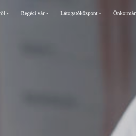
ről
Regéci vár
Látogatóközpont
Önkormán