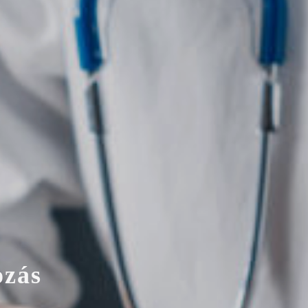
o
z
á
s