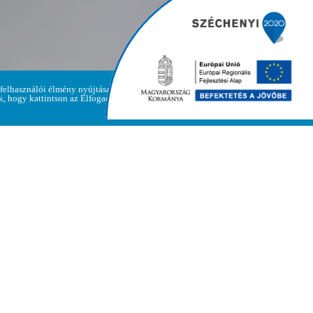
 felhasználói élmény nyújtása
Adatvédelmi
ük, hogy kattintson az Elfogadom
Elfogadom
irányelvek
Polgármesteri Hivatal
Cím: 3893 Regéc, Fő út 47.