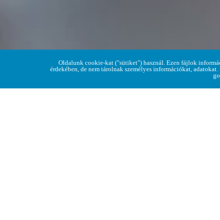
Oldalunk cookie-kat ("sütiket") használ. Ezen fájlok informá
érdekében, de nem tárolnak személyes információkat, adatokat.
go
Tisztelt Lakosság!
Ezúton tájékoztatjuk Önöket, hogy a háziorvo
június 17-én 12:30 órától
lesz lehetőségük fe
Köszönjük megértésüket!