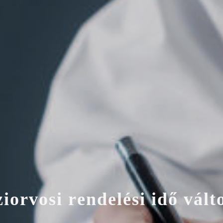
z
i
o
r
v
o
s
i
r
e
n
d
e
l
é
s
i
i
d
ő
v
á
l
t