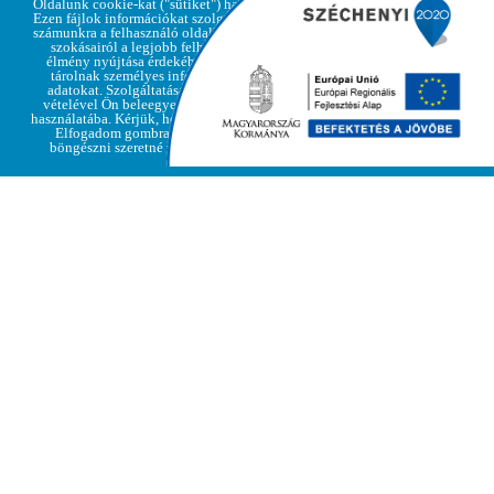
Oldalunk cookie-kat ("sütiket") használ.
Ezen fájlok információkat szolgáltatnak
számunkra a felhasználó oldallátogatási
szokásairól a legjobb felhasználói
élmény nyújtása érdekében, de nem
Adatvédelmi
tárolnak személyes információkat,
Elfogadom
irányelvek
adatokat. Szolgáltatásaink igénybe
vételével Ön beleegyezik a cookie-k
használatába. Kérjük, hogy kattintson az
Elfogadom gombra, amennyiben
böngészni szeretné weboldalunkat
A Donnál 1942-ben és 1943-ban hősiesen harcoló
katonáinkra emlékeztünk január 29-én Regécen. A XXII.
Doni Hősök Emléktúra keretében a Római Katolikus
Templom kertjében lévő emlékhelynél megtartott
felemelő megemlékezésen katonák, katonai
hagyományőrzők, az emléktúrához csatlakozott civilek
és a település lakói tisztelegtek a Don kanyarnál hősies
helytállást tanúsító magyar katonák, köztük a regéci
katonák emléke előtt.