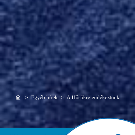
Home
> Egyéb hírek > A Hősökre emlékeztünk