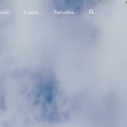
Search
yzat
Galéria
Turisztika