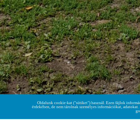
Oldalunk cookie-kat ("sütiket") használ. Ezen fájlok informá
érdekében, de nem tárolnak személyes információkat, adatokat.
go
Idén januárban indítottuk Várfotó játékunka