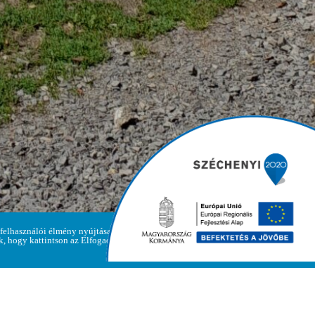
R
 felhasználói élmény nyújtása
Adatvédelmi
ük, hogy kattintson az Elfogadom
Elfogadom
irányelvek