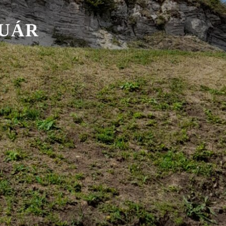
U
Á
R