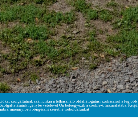
Home
> Hírek a faluról > A HÓNAP VÁRFOTÓJA JANUÁ
ciókat szolgáltatnak számunkra a felhasználó oldallátogatási szokásairól a legjobb
 Szolgáltatásaink igénybe vételével Ön beleegyezik a cookie-k használatába. Kérj
mbra, amennyiben böngészni szeretné weboldalunkat
t, mely során várjuk Látogatóink várról készült képeit.