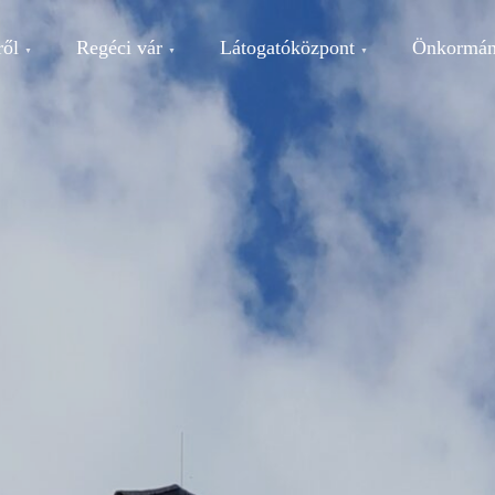
ről
Regéci vár
Látogatóközpont
Önkormán