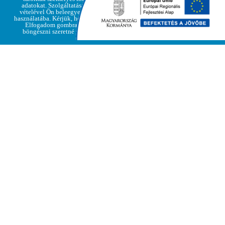
irányelvek
adatokat. Szolgáltatásaink igénybe
vételével Ön beleegyezik a cookie-k
használatába. Kérjük, hogy kattintson az
Elfogadom gombra, amennyiben
böngészni szeretné weboldalunkat
Az ünnepi nyitvatartás Regécen az alábbiak
szerint alakul:
Regéc Vára:
2023. december 22-23-án 9:00-15.00-ig várja a
látogatókat.
2023. december 24-25-26-án ZÁRVA!
2023. december 27-28-29-30-31-én 9:00-15:00-ig lesz
nyitva