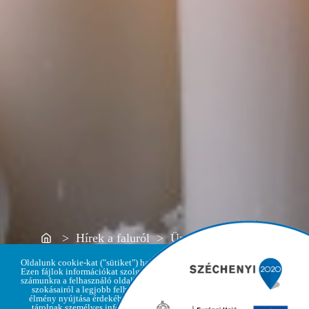
Home
> Hírek a faluról > Ünnepi nyitvatartás
Oldalunk cookie-kat ("sütiket") használ.
Ezen fájlok információkat szolgáltatnak
számunkra a felhasználó oldallátogatási
szokásairól a legjobb felhasználói
élmény nyújtása érdekében, de nem
Adatvédelmi
tárolnak személyes információkat,
Elfogadom